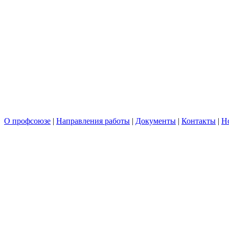
О профсоюзе
|
Направления работы
|
Документы
|
Контакты
|
Н